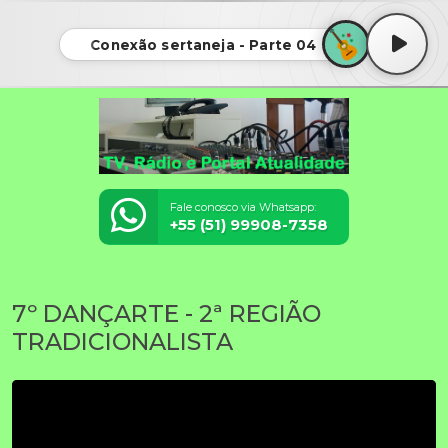
Conexão sertaneja - Parte 04
Fale conosco via Whatsapp:
+55 (51) 99908-7358
7º DANÇARTE - 2ª REGIÃO
TRADICIONALISTA